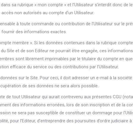
 dans sa rubrique « mon compte » et l’Utilisateur s’interdit donc de 
s accès non autorisés au compte d’un Utilisateur.
sable à toute commande ou contribution de l’Utilisateur sur le présent 
à fournir des informations exactes.
 compte membre ». Si les données contenues dans la rubrique compte 
é du Site et de son Editeur ne pourrait être engagée, ces informatio
mbres sont librement imprimables par le titulaire du compte en ques
ion efficace du service ou des contributions par l’Utilisateur.
 données sur le Site. Pour ceci, il doit adresser un e-mail à la so
écupération de ses données ne sera alors possible.
ompte de tout Utilisateur qui aurait contrevenu aux présentes CGU (n
iemment des informations erronées, lors de son inscription et de la 
ssion ne sera pas susceptible de constituer un dommage pour l’Utili
ité, pour l’Editeur, d’entreprendre des poursuites d’ordre judiciaire à l’