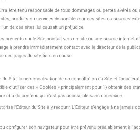
ourra être tenu responsable de tous dommages ou pertes avérés ou all
icités, produits ou services disponibles sur ces sites ou sources exte
e l’un de ces sites, lui causait un préjudice.
extes présents sur le Site pointait vers un site ou une source internet
’engage à prendre immédiatement contact avec le directeur de la publi
se des pages du site tiers en cause.
ur du Site, la personnalisation de sa consultation du Site et l’accéléra
ible d’utiliser des « Cookies » principalement pour 1) obtenir des stat
bre et à du contenu qui n’est pas accessible sans connexion.
autorise l’Editeur du Site à y recourir. L’Editeur s’engage à ne jamai
 ou configurer son navigateur pour être prévenu préalablement à l’accep