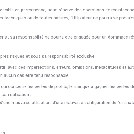
accessible en permanence, sous réserve des opérations de maintenance
es techniques ou de toutes natures, l’Utilisateur ne pourra se préva
yens ; sa responsabilité ne pourra être engagée pour un dommage résul
opres risques et sous sa responsabilité exclusive.
dicatif, avec des imperfections, erreurs, omissions, inexactitudes et a
 aucun cas être tenu responsable :
ui concerne les pertes de profits, le manque à gagner, les pertes de
 son utilisation ;
d’une mauvaise utilisation, d’une mauvaise configuration de l’ordinateu
tes.