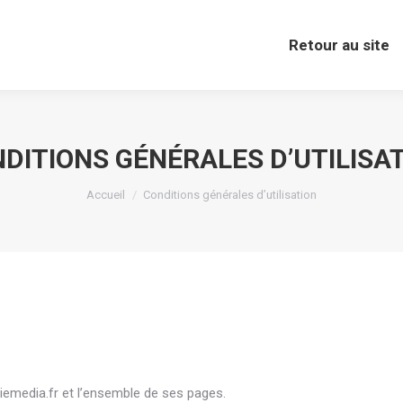
Retour au site
Retour au site
DITIONS GÉNÉRALES D’UTILISA
Vous êtes ici :
Accueil
Conditions générales d’utilisation
iemedia.fr et l’ensemble de ses pages.