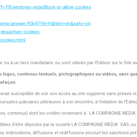
/fr-FR/windows-vista/Block-or-allow-cookies
chrome/answer/95647?hl=fr&hlrm=en&safe=on
r-desactiver-cookies
cookies.html
ou à un tiers mandataire, ou sont utilisés par l’Editeur sur le Site ave
 logos, contenus textuels, pictographiques ou vidéos, sans que 
refaçon.
serait susceptible de voir son accès au site supprimé sans préavis ni
suites judiciaires ultérieures à son encontre, à l’initiative de l’Edi
hies, contenus) dont les crédits reviennent à : LA COMPAGNIE MEDIA
tibles d’être déposés par la société LA COMPAGNIE MEDIA SAS, ou é
, imbrications, diffusions et rediffusions encourt les sanctions pré